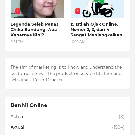
3
4
Legenda Seleb Panas
15 Istilah Ojek Online,
Chika Bandung, Apa
Nomor 2, 3, dan 4
Kabarnya Kini?
Sangat Menjengkelkan
9:51 PM
10:10 AM
The aim of marketing is to know and understand the
customer so well the product or service fits him and
sells itself. Peter Drucker.
Benhil Online
Aktua
(8)
Aktual
(1584)