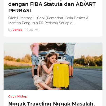
dengan FIBA Statuta dan AD/ART
PERBASI
Oleh H.Martogi L.Gaol (Pemerhati Bola Basket &
Mantan Pengurus PP Perbasi) Setiap o…
by
Jonas
-
10:20 PM
Gaya Hidup
Nggak Traveling Nggak Masalah,