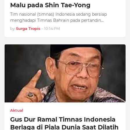
Malu pada Shin Tae-Yong
Tim nasional (timnas) Indonesia sedang bersiap
menghadapi Timnas Bahrain pada pertandin…
by
Surga Tropis
-
10:14 PM
Aktual
Gus Dur Ramal Timnas Indonesia
Berlaga di Piala Dunia Saat Dilatih