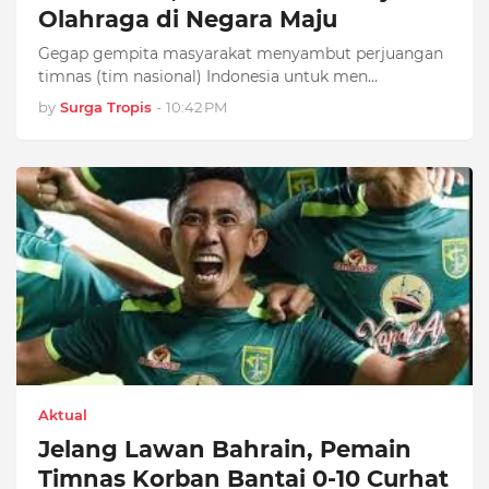
Olahraga di Negara Maju
Gegap gempita masyarakat menyambut perjuangan
timnas (tim nasional) Indonesia untuk men…
by
Surga Tropis
-
10:42 PM
Aktual
Jelang Lawan Bahrain, Pemain
Timnas Korban Bantai 0-10 Curhat