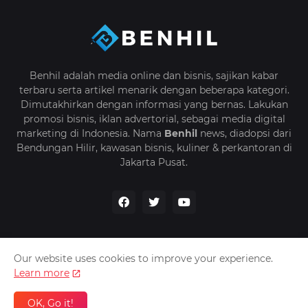
Benhil adalah media online dan bisnis, sajikan kabar
terbaru serta artikel menarik dengan beberapa kategori.
Dimutakhirkan dengan informasi yang bernas. Lakukan
promosi bisnis, iklan advertorial, sebagai media digital
marketing di Indonesia. Nama
Benhil
news, diadopsi dari
Bendungan Hilir, kawasan bisnis, kuliner & perkantoran di
Jakarta Pusat.
Our website uses cookies to improve your experience.
Home
Advertorial
About Us
Contact Us
Learn more
Copyright © 2024 - All Right Reserved,
Benhil
Media
OK, Go it!
Online & Promosi Bisnis