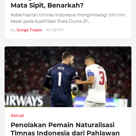
Mata Sipit, Benarkah?
Keberhasilan timnas Indonesia mengimbangi tim-tim
besar pada kualifikasi Piala Dunia (P…
by
Surga Tropis
-
10:06 PM
Aktual
Penolakan Pemain Naturalisasi
Timnas Indonesia dari Pahlawan