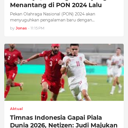
Menantang di PON 2024 Lalu
Pekan Olahraga Nasional (PON) 2024 akan
menyuguhkan pengalaman baru dengan
penyelenggar…
by
Jonas
-
11:15 PM
Aktual
Timnas Indonesia Gapai Piala
Dunia 2026, Netizen: Judi Majukan