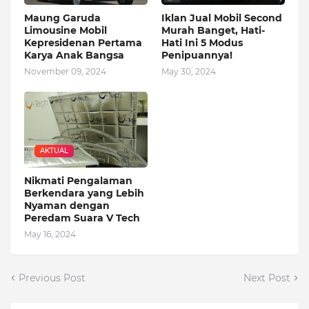
Maung Garuda
Iklan Jual Mobil Second
Limousine Mobil
Murah Banget, Hati-
Kepresidenan Pertama
Hati Ini 5 Modus
Karya Anak Bangsa
Penipuannya!
November 09, 2024
May 30, 2024
AKTUAL
Nikmati Pengalaman
Berkendara yang Lebih
Nyaman dengan
Peredam Suara V Tech
May 16, 2024
Previous Post
Next Post