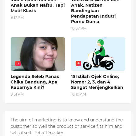
Anak Bukan Nafsu, Tapi
Anak, Netizen
Motif Klasik
Bandingkan
Pendapatan Indutri
9:17 PM
Porno Dunia
10:57 PM
3
4
Legenda Seleb Panas
15 Istilah Ojek Online,
Chika Bandung, Apa
Nomor 2, 3, dan 4
Kabarnya Kini?
Sangat Menjengkelkan
9:51 PM
10:10 AM
The aim of marketing is to know and understand the
customer so well the product or service fits him and
sells itself. Peter Drucker.