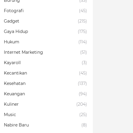
Burung
(53)
Fotografi
(45)
Gadget
(215)
Gaya Hidup
(175)
Hukum
(114)
Internet Marketing
(51)
Kayaroll
(3)
Kecantikan
(45)
Kesehatan
(137)
Keuangan
(94)
Kuliner
(204)
Music
(25)
Nabire Baru
(8)