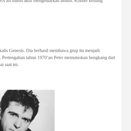
A ini masih aktif mengeluarkan album. Konser keliling
okalis Genesis. Dia berhasil membawa grup itu menjadi
i. Pertengahan tahun 1970’an Peter memutuskan hengkang dari
i saat ini.