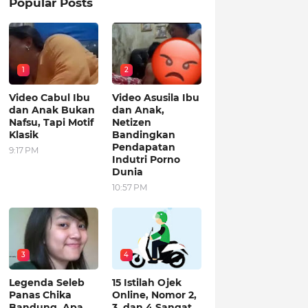
Popular Posts
1
2
Video Cabul Ibu
Video Asusila Ibu
dan Anak Bukan
dan Anak,
Nafsu, Tapi Motif
Netizen
Klasik
Bandingkan
Pendapatan
9:17 PM
Indutri Porno
Dunia
10:57 PM
3
4
Legenda Seleb
15 Istilah Ojek
Panas Chika
Online, Nomor 2,
Bandung, Apa
3, dan 4 Sangat