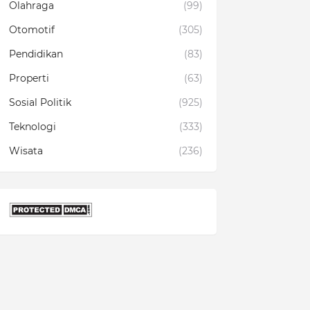
Olahraga
(99)
Otomotif
(305)
Pendidikan
(83)
Properti
(63)
Sosial Politik
(925)
Teknologi
(333)
Wisata
(236)