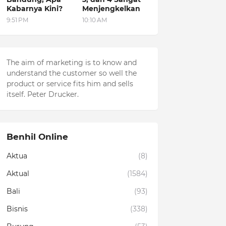
Kabarnya Kini?
Menjengkelkan
9:51 PM
10:10 AM
The aim of marketing is to know and
understand the customer so well the
product or service fits him and sells
itself. Peter Drucker.
Benhil Online
Aktua
(8)
Aktual
(1584)
Bali
(93)
Bisnis
(338)