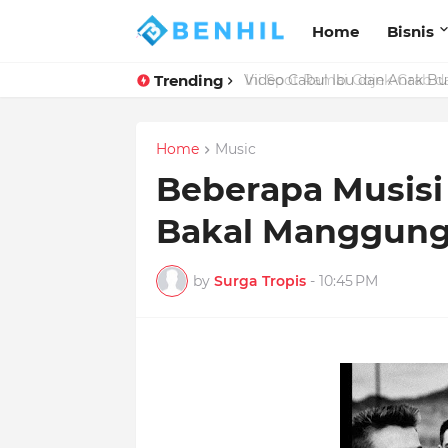
Home
Bisnis
Trending
Ini Spot Ramai Gojek-Grab d
Home
Music
Beberapa Musisi
Bakal Manggung 
by
Surga Tropis
-
10:45 PM