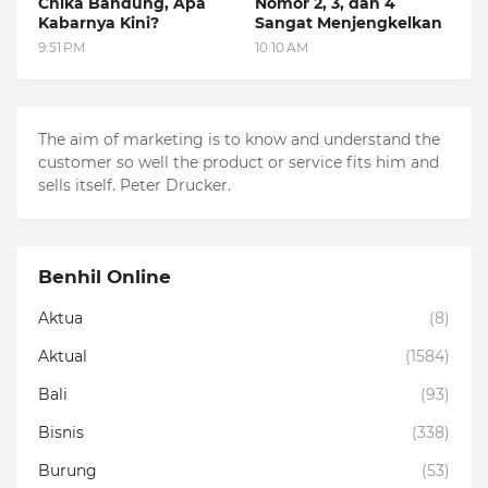
Chika Bandung, Apa
Nomor 2, 3, dan 4
Kabarnya Kini?
Sangat Menjengkelkan
9:51 PM
10:10 AM
The aim of marketing is to know and understand the
customer so well the product or service fits him and
sells itself. Peter Drucker.
Benhil Online
Aktua
(8)
Aktual
(1584)
Bali
(93)
Bisnis
(338)
Burung
(53)