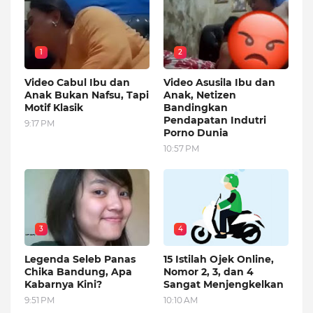
1
2
Video Cabul Ibu dan
Video Asusila Ibu dan
Anak Bukan Nafsu, Tapi
Anak, Netizen
Motif Klasik
Bandingkan
Pendapatan Indutri
9:17 PM
Porno Dunia
10:57 PM
3
4
Legenda Seleb Panas
15 Istilah Ojek Online,
Chika Bandung, Apa
Nomor 2, 3, dan 4
Kabarnya Kini?
Sangat Menjengkelkan
9:51 PM
10:10 AM