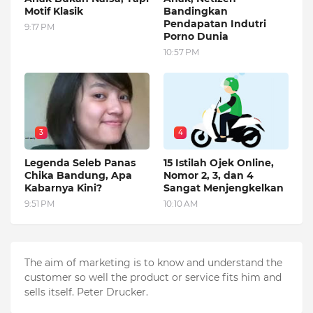
Motif Klasik
Bandingkan
Pendapatan Indutri
9:17 PM
Porno Dunia
10:57 PM
3
4
Legenda Seleb Panas
15 Istilah Ojek Online,
Chika Bandung, Apa
Nomor 2, 3, dan 4
Kabarnya Kini?
Sangat Menjengkelkan
9:51 PM
10:10 AM
The aim of marketing is to know and understand the
customer so well the product or service fits him and
sells itself. Peter Drucker.